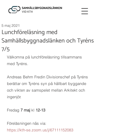
5 maj 2021
Lunchföreläsning med
Samhällsbyggnadslänken och Tyréns
7/5
Välkomna på lunchföreläsning tillsammans 
med Tyréns. 
Andreas Behm Fredin Divisionschef på Tyréns 
berättar om Tyréns syn på hållbart byggande 
och vikten av samspelet mellan Arkitekt och 
ingenjör. 
Fredag 
7 maj
 kl 
12-13
Föreläsningen nås via:
https://kth-se.zoom.us/j/67111152083