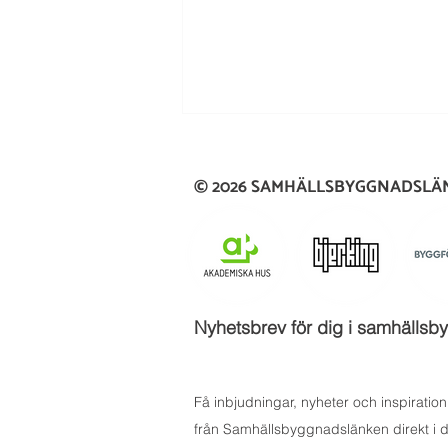
© 2026 SAMHÄLLSBYGGNADSL
Mentorskapsprogrammet
Nyhetsbrev för dig i samhäll
fortsätter att skapa värdefulla
möten
Få inbjudningar, nyheter och inspiration
från Samhällsbyggnadslänken direkt i d