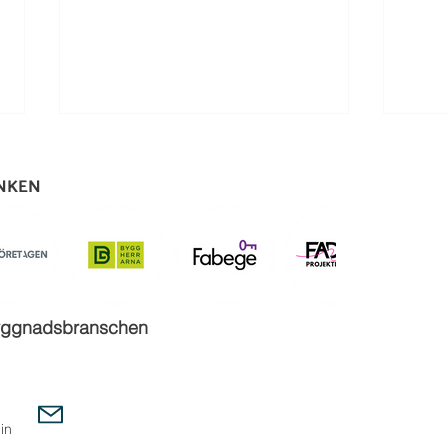
ÄNKEN
Uppsala Vatten vill stärka
Väge
sbyggnadsbranschen
kopplingen mellan studenter
stude
och arbetsliv
på m
in