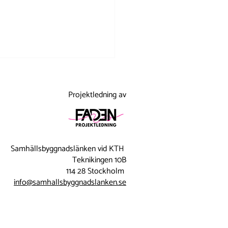
Projektledning av
Samhällsbyggnadslänken vid KTH
n till sommarjobb –
Teknikingen 10B
114 28 Stockholm
nter och företag möttes
info@samhallsbyggnadslanken.se
ingel