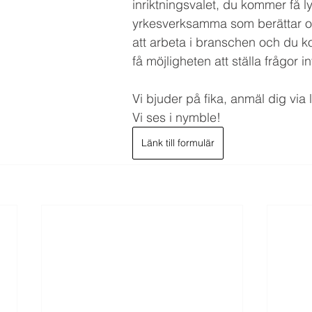
inriktningsvalet, du kommer få l
yrkesverksamma som berättar om
att arbeta i branschen och du 
få möjligheten att ställa frågor inf
Vi bjuder på fika, anmäl dig via
Vi ses i nymble!
Länk till formulär