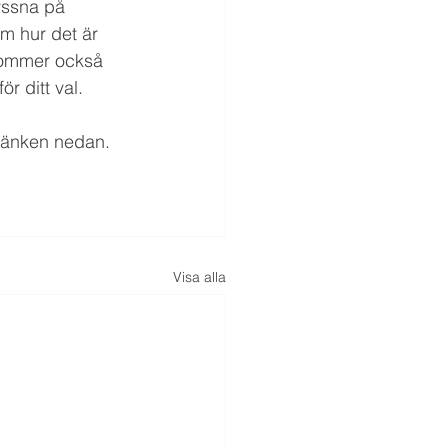
yssna på 
 hur det är 
kommer också 
ör ditt val. 
 länken nedan.
Visa alla