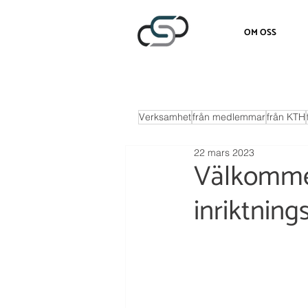
OM OSS
Verksamhet
från medlemmar
från KTH
22 mars 2023
Välkommen
inriktning