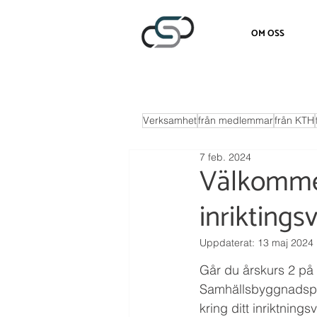
OM OSS
Verksamhet
från medlemmar
från KTH
7 feb. 2024
Välkommen
inriktings
Uppdaterat:
13 maj 2024
Går du årskurs 2 på 
Samhällsbyggnadspr
kring ditt inriktningsv