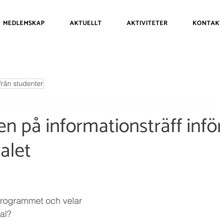
MEDLEMSKAP
AKTUELLT
AKTIVITETER
KONTAK
från studenter
 på informationsträff infö
valet
ogrammet och velar 
al? 