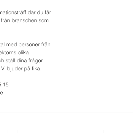
tionsträff där du får 
r från branschen som 
tal med personer från 
torns olika 
h ställ dina frågor 
. Vi bjuder på fika.
5:15
le