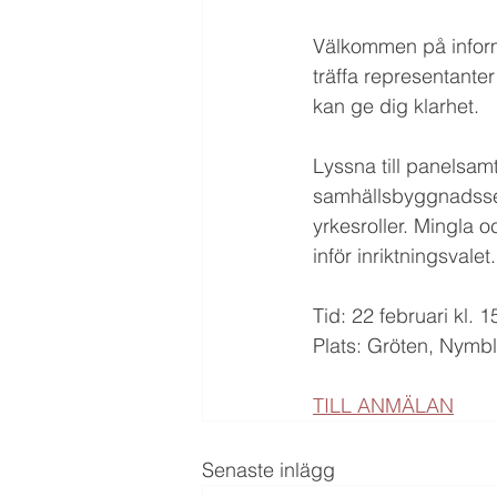
Välkommen på informa
träffa representante
kan ge dig klarhet.
Lyssna till panelsam
samhällsbyggnadssek
yrkesroller. Mingla oc
inför inriktningsvalet
Tid: 22 februari kl. 1
Plats: Gröten, Nymb
TILL ANMÄLAN
Senaste inlägg