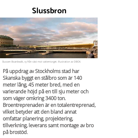
Slussbron
Slussen Boardwalk, vy från väst mot vattentorget. Illustration av DBOX.
På uppdrag av Stockholms stad har
Skanska byggt en stålbro som är 140
meter lång, 45 meter bred, med en
varierande höjd på en till sju meter och
som väger omkring 3400 ton.
Broentreprenaden är en totalentreprenad,
vilket betyder att den bland annat
omfattar planering, projektering,
tillverkning, leverans samt montage av bro
på brostöd.