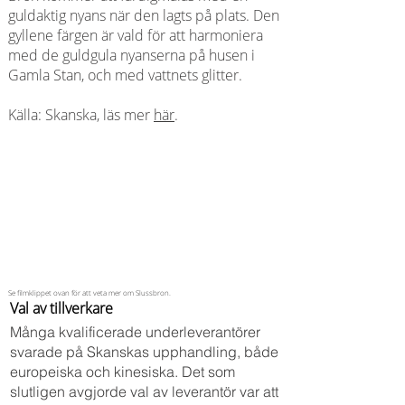
guldaktig nyans när den lagts på plats. Den
gyllene färgen är vald för att harmoniera
med de guldgula nyanserna på husen i
Gamla Stan, och med vattnets glitter.
Källa: Skanska, läs mer
här
.
Se filmklippet ovan för att veta mer om Slussbron.
Val av tillverkare
Många kvalificerade underleverantörer
svarade på Skanskas upphandling, både
europeiska och kinesiska. Det som
slutligen avgjorde val av leverantör var att