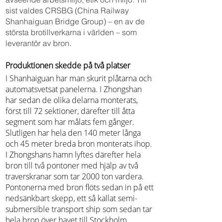
sist valdes CRSBG (China Railway
Shanhaiguan Bridge Group) – en av de
största brotillverkarna i världen – som
leverantör av bron.
Produktionen skedde på två platser
I Shanhaiguan har man skurit plåtarna och
automatsvetsat panelerna. I Zhongshan
har sedan de olika delarna monterats,
först till 72 sektioner, därefter till åtta
segment som har målats fem gånger.
Slutligen har hela den 140 meter långa
och 45 meter breda bron monterats ihop.
I Zhongshans hamn lyftes därefter hela
bron till två pontoner med hjälp av två
traverskranar som tar 2000 ton vardera.
Pontonerna med bron flöts sedan in på ett
nedsänkbart skepp, ett så kallat semi-
submersible transport ship som sedan tar
hela bron över havet till Stockholm.