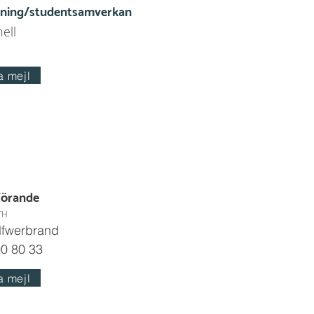
dning/studentsamverkan
ell
a mejl
förande
TH
lfwerbrand
0 80 33
a mejl