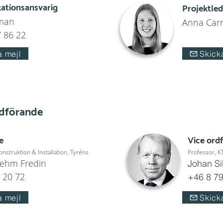
tionsansvarig
Projektle
rman
Anna Carn
 86 22
a mejl
Skick
rdförande
e
Vice ord
onstruktion & Installation, Tyréns
Professor, K
ehm Fredin
Johan Si
 20 72
+46 8 79
a mejl
Skick