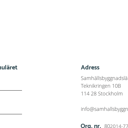
muläret
Adress
Samhällsbyggnadslä
Teknikringen 10B
114 28 Stockholm
info@samhallsbyggn
Org. nr.
80
2014-7