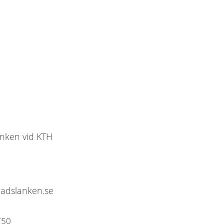
nken vid KTH
adslanken.se
750