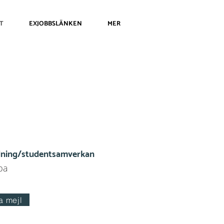
T
EXJOBBSLÄNKEN
MER
dning/studentsamverkan
pa
a mejl