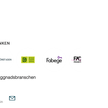
ÄNKEN
sbyggnadsbranschen
in