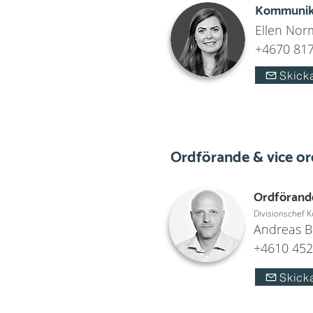
Kommunika
Ellen No
+4670 817
Skick
Ordförande & vice o
Ordförand
Divisionschef K
Andreas B
+4610 452
Skick