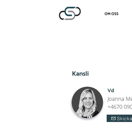
OM OSS
Kansli
Vd
Joanna M
+4670 090
Skicka