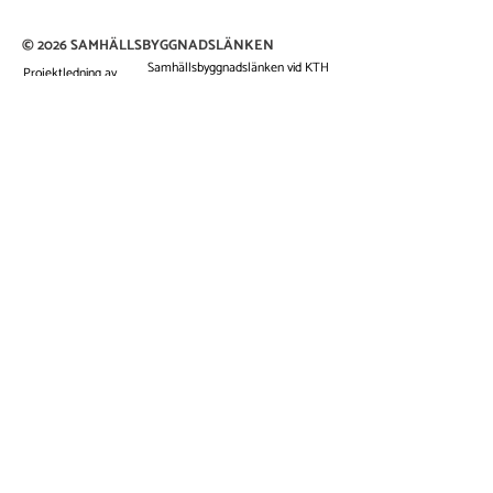
© 2026 SAMHÄLLSBYGGNADSLÄNKEN
Samhällsbyggnadslänken vid KTH
Projektledning av
Teknikingen 10B
114 28 Stockholm
info@samhallsbyggnadslanken.se
Nyhetsbrev för dig i samhällsbyggnadsbranschen
Få inbjudningar, nyheter och inspiration från
Samhällsbyggnadslänken direkt i din
inkorg.