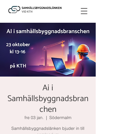
Ai i
Samhällsbyggnadsbran
chen
fre 03 jan.
  |  
Södermalm
Samhällsbyggnadslänken bjuder in till