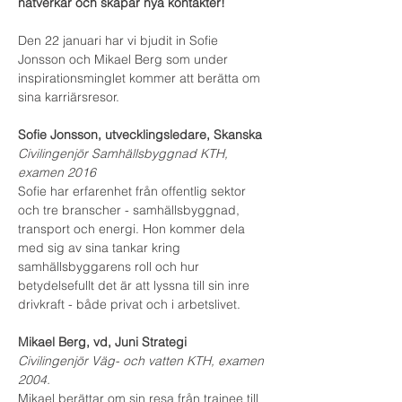
nätverkar och skapar nya kontakter!
Den 22 januari har vi bjudit in Sofie 
Jonsson och Mikael Berg som under 
inspirationsminglet kommer att berätta om 
sina karriärsresor.
Sofie Jonsson, utvecklingsledare, Skanska
Civilingenjör Samhällsbyggnad KTH, 
examen 2016
Sofie har erfarenhet från offentlig sektor 
och tre branscher - samhällsbyggnad, 
transport och energi. Hon kommer dela 
med sig av sina tankar kring 
samhällsbyggarens roll och hur 
betydelsefullt det är att lyssna till sin inre 
drivkraft - både privat och i arbetslivet. 
Mikael Berg, vd, Juni Strategi
Civilingenjör Väg- och vatten KTH, examen 
2004.
Mikael berättar om sin resa från trainee till 