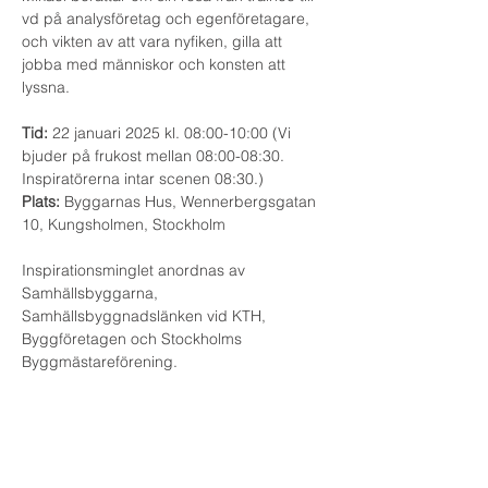
vd på analysföretag och egenföretagare, 
och vikten av att vara nyfiken, gilla att 
jobba med människor och konsten att 
lyssna.
Tid:
 22 januari 2025 kl. 08:00-10:00 (Vi 
bjuder på frukost mellan 08:00-08:30. 
Inspiratörerna intar scenen 08:30.)
Plats:
 Byggarnas Hus, Wennerbergsgatan 
10, Kungsholmen, Stockholm
Inspirationsminglet anordnas av 
Samhällsbyggarna, 
Samhällsbyggnadslänken vid KTH, 
Byggföretagen och Stockholms 
Byggmästareförening.
Skicka gärna vidare inbjudan till andra på 
ditt företag eller i din bekantskapskrets! Vi 
välkomnar dig som är tidigt i karriären eller 
student!