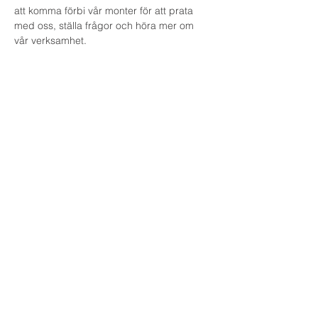
att komma förbi vår monter för att prata 
med oss, ställa frågor och höra mer om 
vår verksamhet.
© 2026 SAMHÄLLSBYGGNADSLÄNKEN
Samhällsbyggnadslänken vid KTH
Projektledning av
Teknikingen 10B
114 28 Stockholm
info@samhallsbyggnadslanken.se
Nyhetsbrev för dig i samhällsbyggnadsbranschen
Få inbjudningar, nyheter och inspiration från
Samhällsbyggnadslänken direkt i din
inkorg.