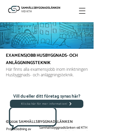
EXAMENSJOBB HUSBYGGNADS- OCH
ANLÄGGNINGSTEKNIK
Här finns alla examensjobb inom inriktningen
Husbyggnads- och anläggningsteknik.
Vill du eller ditt företag synas här?
Klicka här för mer information!
© 2026 SAMHÄLLSBYGGNADSLÄNKEN
Samhällsbyggnadslänken vid KTH
Projektledning av