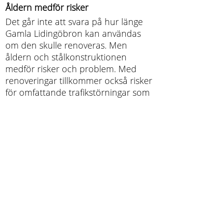
Åldern medför risker
Det går inte att svara på hur länge
Gamla Lidingöbron kan användas
om den skulle renoveras. Men
åldern och stålkonstruktionen
medför risker och problem. Med
renoveringar tillkommer också risker
för omfattande trafikstörningar som
skulle få stora konsekvenser för alla
som åker Lidingöbanan,
promenerar, cyklar eller åker
moped.
Säkerhet återstående livslängd
Lidingö stad ansvar för att den
gamla bron under sin återstående
livslängd kan trafikeras på ett säkert
sätt. Förutom den sedan tidigare