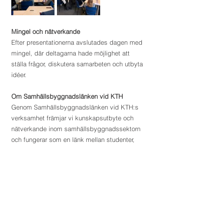
Mingel och nätverkande
Efter presentationerna avslutades dagen med 
mingel, där deltagarna hade möjlighet att 
ställa frågor, diskutera samarbeten och utbyta 
idéer.
Om Samhällsbyggnadslänken vid KTH
Genom Samhällsbyggnadslänken vid KTH:s 
verksamhet främjar vi kunskapsutbyte och 
nätverkande inom samhällsbyggnadssektorn 
och fungerar som en länk mellan studenter, 
näringslivet och akademin. 
Samhällsbyggnadslänken vid KTH är en ideell 
förening med företag och organisationer från 
samhällsbyggnadsbranschen som 
medlemmar.
Att engagera sig i föreningen är ett utmärkt 