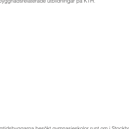
lsbyggnadsrelaterade utbildningar på KTH.
mtidsbyggarna besökt gymnasieskolor runt om i Stockhol