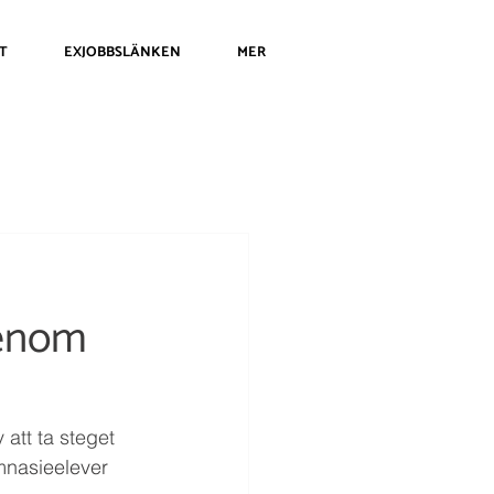
T
EXJOBBSLÄNKEN
MER
genom
att ta steget 
mnasieelever 