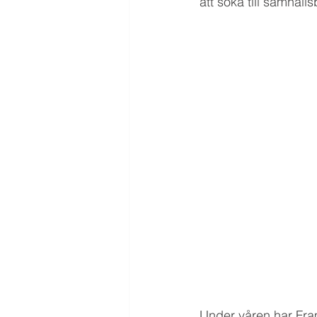
att söka till samhäl
Under våren har Fra