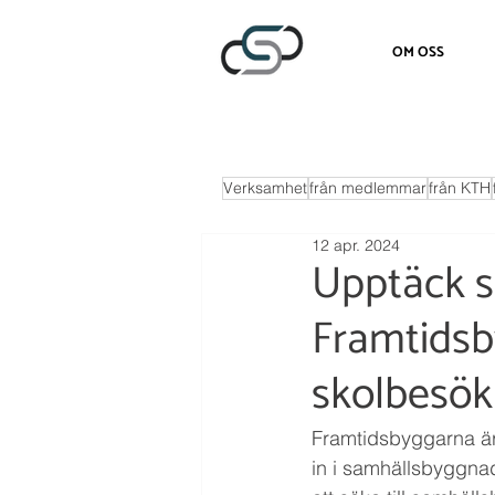
OM OSS
Verksamhet
från medlemmar
från KTH
12 apr. 2024
Upptäck 
Framtidsb
skolbesök
Framtidsbyggarna är 
in i samhällsbyggn