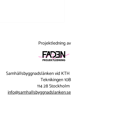
Projektledning av
Samhällsbyggnadslänken vid KTH
n till sommarjobb –
Teknikingen 10B
114 28 Stockholm
nter och företag möttes
info@samhallsbyggnadslanken.se
ingel