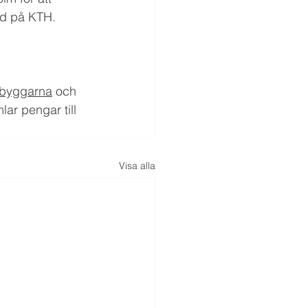
ad på KTH.
sbyggarna
 och 
r pengar till 
Visa alla