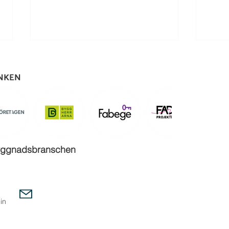
ÄNKEN
Uppsala Vatten vill stärka
Väge
sbyggnadsbranschen
kopplingen mellan studenter
stude
och arbetsliv
på m
in