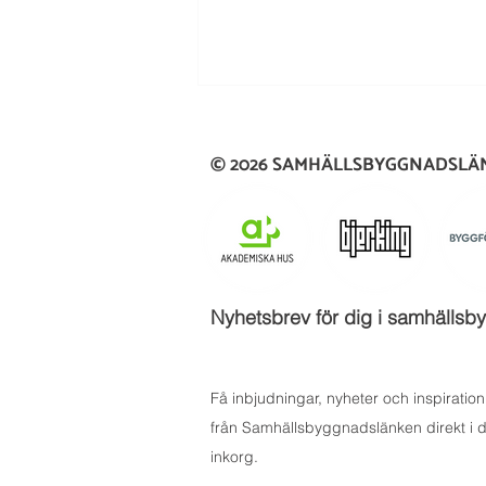
© 2026 SAMHÄLLSBYGGNADSL
Mentorskapsprogrammet
Nyhetsbrev för dig i samhäll
fortsätter att skapa värdefulla
möten
Få inbjudningar, nyheter och inspiration
från Samhällsbyggnadslänken direkt i d
inkorg.