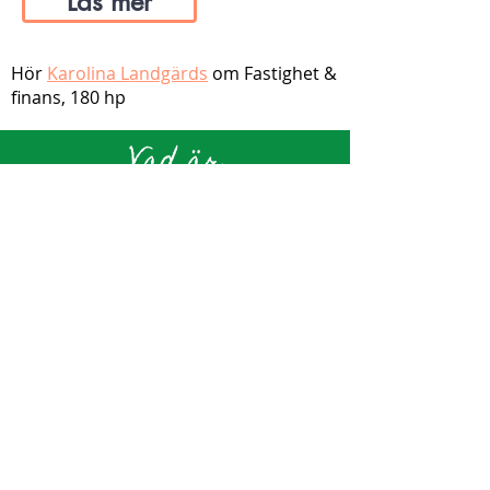
Läs mer
Hör
Karolina Landgärds
om Fastighet &
finans
, 180 hp
Vad är
Fastighetsutveckling med
fastighetsförmedling
Kandidatutbildningen inom
Fastighetsutveckling med
fastighetsförmedling på KTH är
skräddarsydd för dig som vill jobba
som mäklare eller utvecklare av
fastigheter. Den stimulerar ditt
samhällsintresse och lär dig att
förverkliga idéer kopplat till fysiska