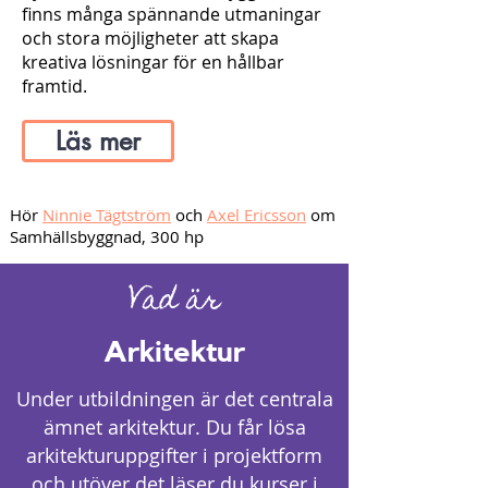
finns många spännande utmaningar
och stora möjligheter att skapa
kreativa lösningar för en hållbar
framtid.
Läs mer
Hör
Ninnie Tägtström
och
Axel Ericsson
om
Samhällsbyggnad, 300 hp
Vad är
Arkitektur
Under utbildningen är det centrala
ämnet arkitektur. Du får lösa
arkitekturuppgifter i projektform
och utöver det läser du kurser i