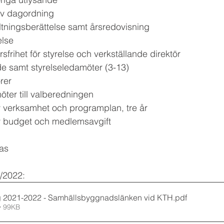
v dagordning
ltningsberättelse samt årsredovisning
else
frihet för styrelse och verkställande direktör
de samt styrelseledamöter (3-13)
orer
öter till valberedningen 
v verksamhet och programplan, tre år
v budget och medlemsavgift
as 
/2022:
g 2021-2022 - Samhällsbyggnadslänken vid KTH
.pdf
• 99KB