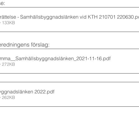
se:
erättelse - Samhällsbyggnadslänken vid KTH 210701 220630
.p
• 133KB
eredningens förslag:
tämma__Samhällsbyggnadslänken_2021-11-16
.pdf
• 272KB
yggnadslänken 2022
.pdf
• 262KB