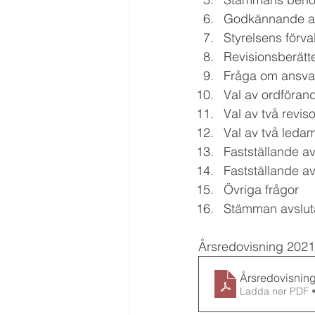
Godkännande a
Styrelsens förva
Revisionsberätt
Fråga om ansvars
Val av ordföran
Val av två revis
Val av två ledam
Fastställande a
Fastställande a
Övriga frågor
Stämman avslut
Årsredovisning 2021
Årsredovisnin
Ladda ner PDF 