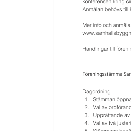
konferensen kring ci
Anmälan behövs till
Mer info och anmälan
www.samhallsbyggna
Handlingar till för
Föreningsstämma Samh
Dagordning
Stämman öppn
Val av ordföran
Upprättande av 
Val av två juste
Stämmans behör