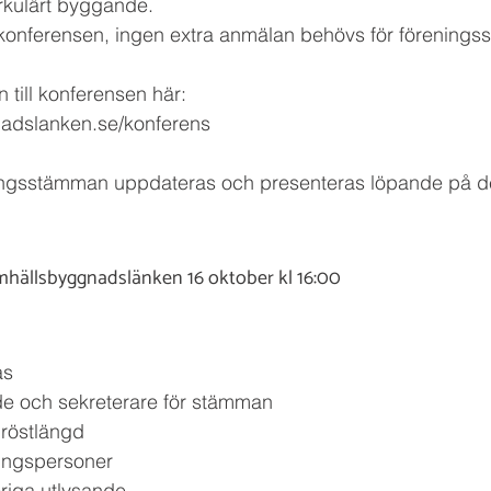
rkulärt byggande. 
 konferensen, ingen extra anmälan behövs för förenings
 till konferensen här:
dslanken.se/konferens
eningsstämman uppdateras och presenteras löpande på d
ällsbyggnadslänken 16 oktober kl 16:00
as
de och sekreterare för stämman
röstlängd
ringspersoner 
iga utlysande