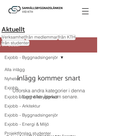
Aktuellt
Verksamhet
från medlemmar
från KTH
från studenter
AKTUELLT
Exjobb - Byggnadsingenjör
Alla inlägg
Inlägg kommer snart
Nyheter
Exjobb
Utforska andra kategorier i denna
blogg eller återkom senare.
Exjobb - Samhällsbyggnad
Exjobb - Arkitektur
Exjobb - Byggnadsingenjör
Exjobb - Energi & Miljö
Projektförslag studenter