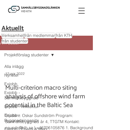
Aktuellt
Verksamhet
från medlemmar
från KTH
från studenter
AKTUELLT
Projektförslag studenter
Alla inlägg
12 apr. 2022
Nyheter
Exjobb
Multi-criterion macro siting
Exjobb -
analysis of offshore wind farm
Samhällsbyggnad
potential in the Baltic Sea
Exjobb - Arkitektur
Exjobb -
Student: Oskar Sundström Program:
Byggnadsingenjör
Samhällsbyggnad år 4, TTGTM Kontakt:
osunds@kth.se | +46706105876 1. Background
Exjobb - Energi & Miljö