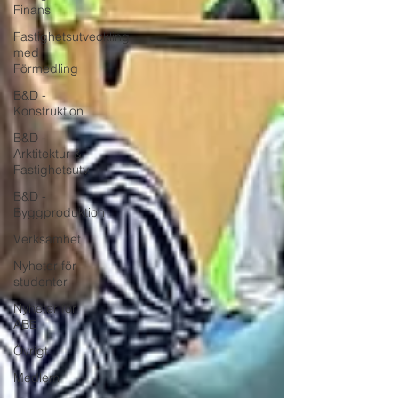
Finans
Fastighetsutveckling
med
Förmedling
B&D -
Konstruktion
B&D -
Arktitektur &
Fastighetsutv.
B&D -
Byggproduktion
Verksamhet
Nyheter för
studenter
Nyheter för
ABE
Övrigt
Medlem