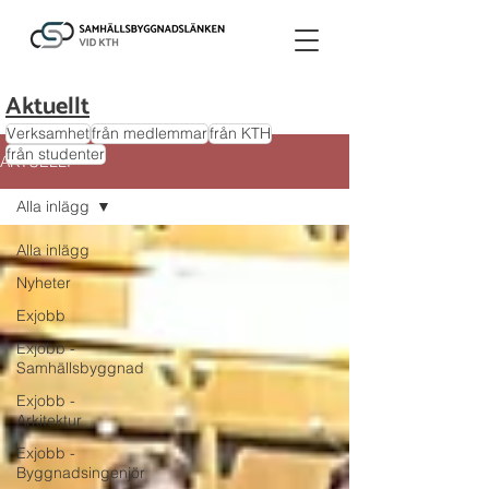
Aktuellt
Verksamhet
från medlemmar
från KTH
från studenter
AKTUELLT
Alla inlägg
Alla inlägg
Nyheter
Exjobb
Exjobb -
Samhällsbyggnad
Exjobb -
Arkitektur
Exjobb -
Byggnadsingenjör