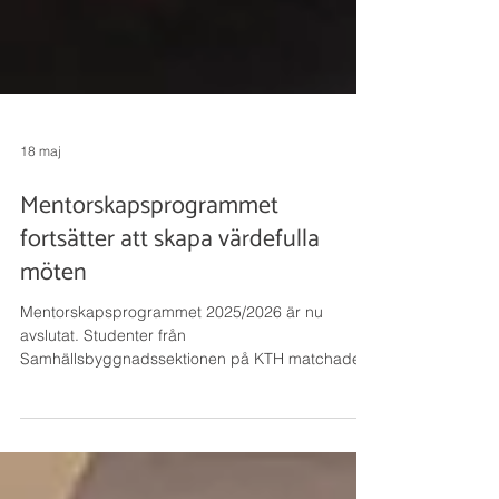
18 maj
Mentorskapsprogrammet
fortsätter att skapa värdefulla
möten
Mentorskapsprogrammet 2025/2026 är nu
avslutat. Studenter från
Samhällsbyggnadssektionen på KTH matchades
med mentorer från samhällsbyggnadsbranschen
för samtal om yrkesliv, vägval och framtid.
Initiativet kommer från