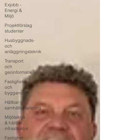
Exjobb -
Energi &
Miljö
Projektförslag
studenter
Husbyggnads-
och
anläggningsteknik
Transport
och
geoinformatik
Fastigheter
och
byggande
Hållbar
samhällsplanering
Miljöteknik
& hållbar
infrastruktur
Fastighet