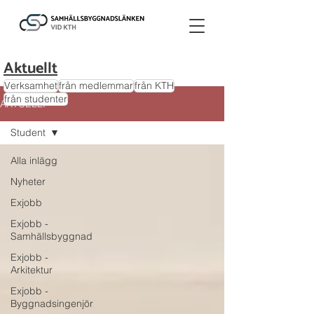
Aktuellt
Verksamhet
från medlemmar
från KTH
från studenter
AKTUELLT
Student
Alla inlägg
Nyheter
Exjobb
Exjobb -
Samhällsbyggnad
Exjobb -
Arkitektur
Exjobb -
Byggnadsingenjör