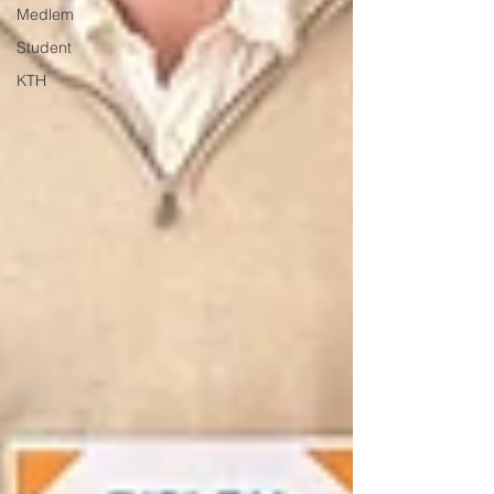
Medlem
Student
KTH