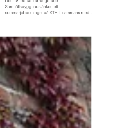
Vägen till sommarjobb – studenter
och företag möttes på mingel
Den 18 februari arrangerade
Samhällsbyggnadslänken ett
sommarjobbsmingel på KTH tillsammans med
Byggföretagen och Stockholms
Byggmästareförening. Under eftermiddagen fick
studenter och företag möjlighet att mötas, knyta
kontakter och diskutera sommarjobbsmöjligheter i
byggbranschen. Minglet riktade sig främst till
studenter i årskurs 1 och 2 som läser
Samhällsbyggnadsprogrammet och intresset var
stort. På plats deltog Winge Byggnads AB, Norlin
Olsson AB, Åke Sundvall, Impleni