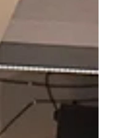
Samhällsbyggnadssektionen och genomförs i
samarbete mellan Don-orden, Samhällsbyggarna
och Samhällsbyggnadslänken vid KTH. Syftet är
att ge studenter möjlighet att bredda sitt nätverk
och få nya perspektiv inför steget ut i arbetslivet.
Mentorerna i programm